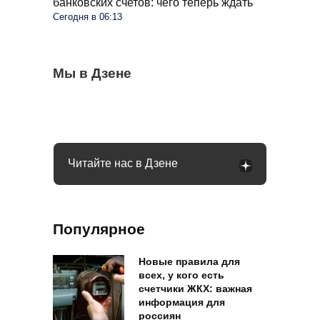
банковских счетов: чего теперь ждать
Сегодня в 06:13
Помидоры будут спасены от фитофторы:
Мы в Дзене
Весь крыжовник покрылся белым
Пенсионеров в больших квартирах ждут
достаточно одной таблетки
налетом: что это и как это убрать
изменения: указ подписан
Читайте нас в Дзене
Популярное
Новые правила для
всех, у кого есть
счетчики ЖКХ: важная
информация для
россиян