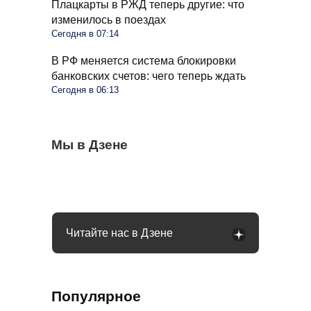
Плацкарты в РЖД теперь другие: что
изменилось в поездах
Сегодня в 07:14
В РФ меняется система блокировки
банковских счетов: чего теперь ждать
Сегодня в 06:13
Весь крыжовник покрылся белым
Мы в Дзене
Пенсионеров в больших квартирах ждут
Самые безопасные и мясные сосиски в
налетом: что это и как это убрать
изменения: указ подписан
магазине: на какие марки стоит обратить
внимание
Читайте нас в Дзене
Популярное