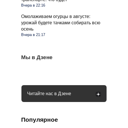
Вчера в 22:16
Омолаживаем огурцы в августе:
урожай будете тачками собирать всю
осень
Вчера в 21:17
Бывший продавец выдала уловки
Мы в Дзене
Семьи в России получат до 200 тысяч
С 1 сентября россиян будут сажать и
«Магнита» и «Пятерочки»: сети всегда
рублей: как оформить вылпаты
штрафовать за грибы: что нельзя
обманывают покупателей
выносить и леса
Читайте нас в Дзене
Популярное