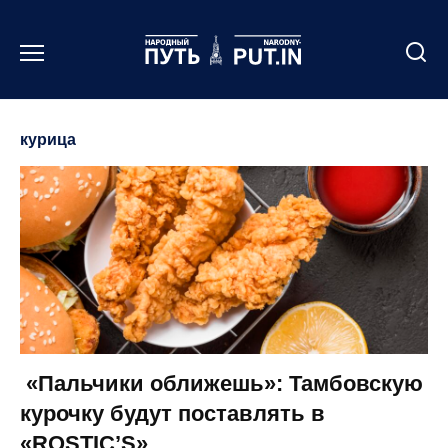
Перейти
к
содержанию
курица
«Пальчики оближешь»: Тамбовскую
курочку будут поставлять в
«ROSTIC’S»