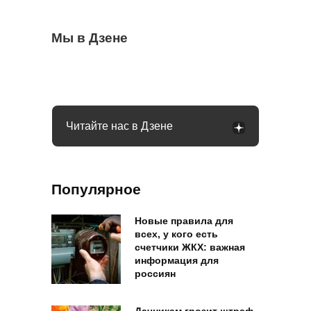
Очередные новшества при снятии
Мы в Дзене
Водителей России ждут большие
Россияне могут получить подарок к
налички с середины августа: чего ждать
изменения в августе: запретят садиться
Новому году: гражданам предложили 13-
за руль
ю пенсию
Читайте нас в Дзене
Популярное
Новые правила для
всех, у кого есть
счетчики ЖКХ: важная
информация для
россиян