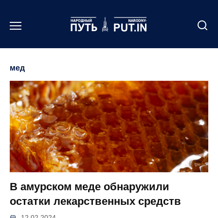
Перейти
к
содержанию
мед
В амурском меде обнаружили
остатки лекарственных средств
12.02.2024