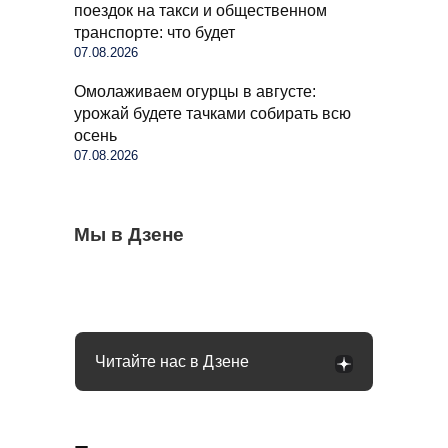
поездок на такси и общественном
транспорте: что будет
07.08.2026
Омолаживаем огурцы в августе:
урожай будете тачками собирать всю
осень
07.08.2026
Бывший продавец выдала уловки
Мы в Дзене
Семьи в России получат до 200 тысяч
С 1 сентября россиян будут сажать и
«Магнита» и «Пятерочки»: сети всегда
рублей: как оформить вылпаты
штрафовать за грибы: что нельзя
обманывают покупателей
выносить и леса
Читайте нас в Дзене