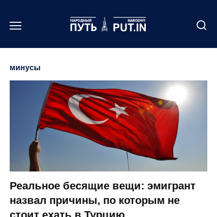
Перейти
к
содержанию
минусы
Реальное бесящие вещи: эмигрант
назвал причины, по которым не
стоит ехать в Турцию