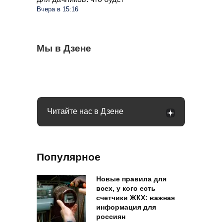
Вчера в 15:16
Для СНТ введут единый тариф на
Мы в Дзене
Правила для пассажиров автобусов будут
Мошенники плотно взялись за
электричество: ФАС выступила с
другие: каких изменений ждать 1
пенсионеров: раскрыта новая схема
инициативой
сентября
обмана
Читайте нас в Дзене
Популярное
Новые правила для
всех, у кого есть
счетчики ЖКХ: важная
информация для
россиян