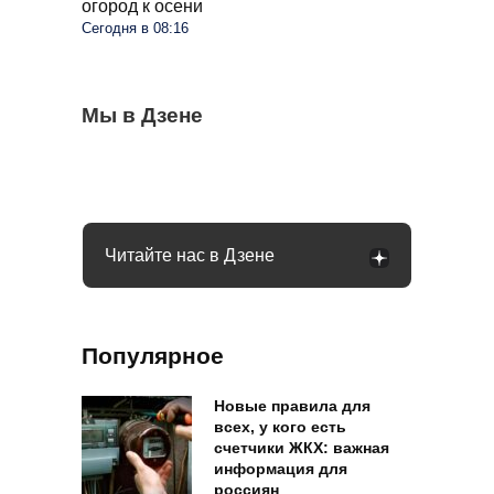
огород к осени
Сегодня в 08:16
Не издевайтесь над огурцами в августе:
Мы в Дзене
Крыжовник усох после сбора ягод: кусты
Клубнику можно успешно сажать в
простой шаг и урожай ведрами
спасут два простых удобрения
августе: основные правила для хорошего
урожая
Читайте нас в Дзене
Популярное
Новые правила для
всех, у кого есть
счетчики ЖКХ: важная
информация для
россиян