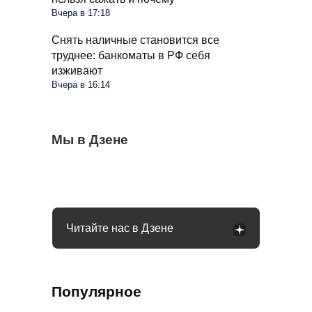
Вчера в 17:18
Снять наличные становится все
труднее: банкоматы в РФ себя
изживают
Вчера в 16:14
Ветки смородины сохнут и темнеют: пора
Мы в Дзене
Чеснок безвкусный и легкий словно
Очередные новшества при снятии
делать срез и ставить диагноз
бумага: вы совершили несколько ошибок
налички с середины августа: чего ждать
Читайте нас в Дзене
Популярное