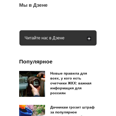
Через сколько дней после дождя идти в
Мы в Дзене
Гаишник попросил «дунуть» в трубочку:
Плацкарты в РЖД теперь другие: что
лес за грибами: что говорят опытные
как правильно ответить, чтобы не
изменилось в поездах
грибники
подставиться
Читайте нас в Дзене
Популярное
Новые правила для
всех, у кого есть
счетчики ЖКХ: важная
информация для
россиян
Дачникам грозит штраф
за популярное