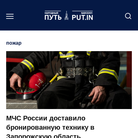
Перейти
к
содержанию
пожар
МЧС России доставило
бронированную технику в
Запорожскую область