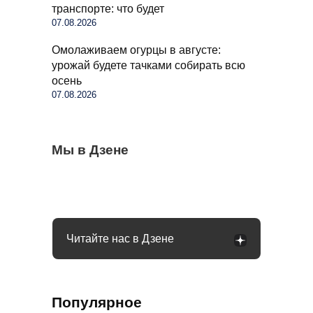
транспорте: что будет
07.08.2026
Омолаживаем огурцы в августе:
урожай будете тачками собирать всю
осень
07.08.2026
Бывший продавец выдала уловки
Мы в Дзене
Семьи в России получат до 200 тысяч
С 1 сентября россиян будут сажать и
«Магнита» и «Пятерочки»: сети всегда
рублей: как оформить вылпаты
штрафовать за грибы: что нельзя
обманывают покупателей
выносить и леса
Читайте нас в Дзене
Популярное