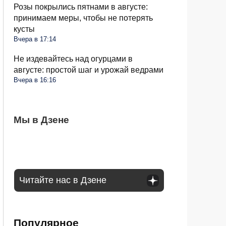
Розы покрылись пятнами в августе:
принимаем меры, чтобы не потерять
кусты
Вчера в 17:14
Не издевайтесь над огурцами в
августе: простой шаг и урожай ведрами
Вчера в 16:16
Может ли пассажир с верхней полки
Мы в Дзене
Стиралка больше не прыгает по полу как
С 1 сентября в РФ меняются правила
сидеть на нижней: в РЖД дали четкий
бешеная при отжиме: помог простой
поездок на такси и общественном
ответ
лайфхак
транспорте: что будет
Читайте нас в Дзене
Популярное