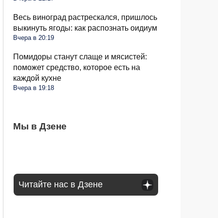
Весь виноград растрескался, пришлось
выкинуть ягоды: как распознать оидиум
Вчера в 20:19
Помидоры станут слаще и мясистей:
поможет средство, которое есть на
каждой кухне
Вчера в 19:18
С 1 сентября россиян будут сажать и
Мы в Дзене
Сосед со скандалом требует убрать доски
Какое общение с гаишником неминуемо
штрафовать за грибы: что нельзя
от забора: юридически он прав или нет
приведет к конфликту: рассказал юрист
выносить и леса
Читайте нас в Дзене