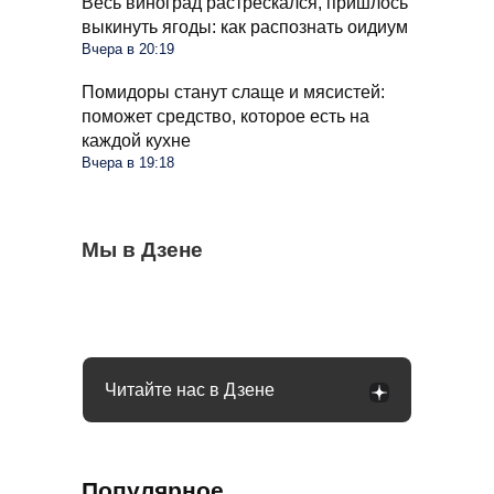
Весь виноград растрескался, пришлось
выкинуть ягоды: как распознать оидиум
Вчера в 20:19
Помидоры станут слаще и мясистей:
поможет средство, которое есть на
каждой кухне
Вчера в 19:18
С 1 сентября россиян будут сажать и
Мы в Дзене
Сосед со скандалом требует убрать доски
Какое общение с гаишником неминуемо
штрафовать за грибы: что нельзя
от забора: юридически он прав или нет
приведет к конфликту: рассказал юрист
выносить и леса
Читайте нас в Дзене
Популярное