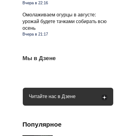
Вчера в 22:16
Омолаживаем огурцы в августе:
урожай будете тачками собирать всю
осень
Вчера в 21:17
Бывший продавец выдала уловки
Мы в Дзене
Семьи в России получат до 200 тысяч
С 1 сентября россиян будут сажать и
«Магнита» и «Пятерочки»: сети всегда
рублей: как оформить вылпаты
штрафовать за грибы: что нельзя
обманывают покупателей
выносить и леса
Читайте нас в Дзене
Популярное