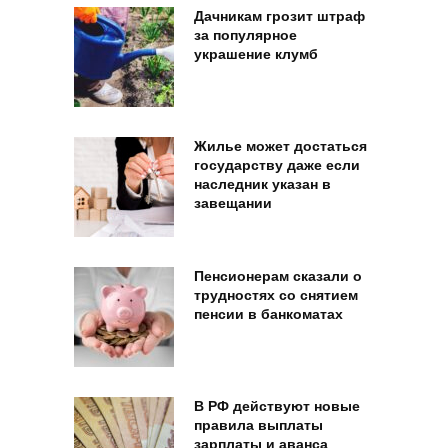
Дачникам грозит штраф
за популярное
украшение клумб
Жилье может достаться
государству даже если
наследник указан в
завещании
Пенсионерам сказали о
трудностях со снятием
пенсии в банкоматах
В РФ действуют новые
правила выплаты
зарплаты и аванса