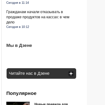
Сегодня в 11:14
Гражданам начали отказывать в
продаже продуктов на кассах: в чем
дело
Сегодня в 10:12
Как долго пожилым россиянам можно
Мы в Дзене
Дачников будут штрафовать на 50 тысяч
Снять наличные становится все труднее:
садиться за руль: ответил инспектор ГАИ
за популярные деревья: что нельзя
банкоматы в РФ себя изживают
сажать и почему
Читайте нас в Дзене
Популярное
Новые правила для