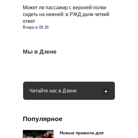
Может ли пассажир с верхней полки
сидеть на нижней: в РЖД дали четкий
ответ
Вчера в 08:26
Что изменится в жизни россиян с
Мы в Дзене
Муравьев и след простынет через 4 дня:
Когда можно выезжать на пешеходный
введением цифрового рубля: рассказала
поможет простой флакон из аптеки
переход, а когда нужно ждать: что говорит
Набиуллина
закон
Читайте нас в Дзене
Популярное
Новые правила для