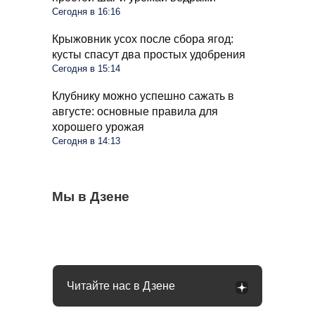
Сегодня в 16:16
Крыжовник усох после сбора ягод:
кусты спасут два простых удобрения
Сегодня в 15:14
Клубнику можно успешно сажать в
августе: основные правила для
хорошего урожая
Сегодня в 14:13
С 1 сентября в РФ меняются правила
Мы в Дзене
Омолаживаем огурцы в августе: урожай
Весь виноград растрескался, пришлось
поездок на такси и общественном
будете тачками собирать всю осень
выкинуть ягоды: как распознать оидиум
транспорте: что будет
Читайте нас в Дзене