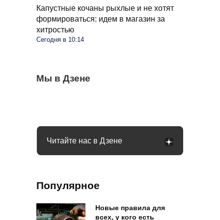
Капустные кочаны рыхлые и не хотят
формироваться: идем в магазин за
хитростью
Сегодня в 10:14
Спасаем огород от сорняков с помощью
Мы в Дзене
Розы покрылись пятнами в августе:
Не издевайтесь над огурцами в августе:
гремучей смеси: раствор простой,
принимаем меры, чтобы не потерять
простой шаг и урожай ведрами
дешевый и реально рабочий
кусты
Читайте нас в Дзене
Популярное
Новые правила для
всех, у кого есть