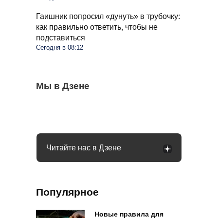
Гаишник попросил «дунуть» в трубочку:
как правильно ответить, чтобы не
подставиться
Сегодня в 08:12
Снять наличные становится все труднее:
Мы в Дзене
С пенсий россиян спишут по 4500 рублей:
Помидоры будут спасены от фитофторы:
банкоматы в РФ себя изживают
в чем причина
достаточно одной таблетки
Читайте нас в Дзене
Популярное
Новые правила для