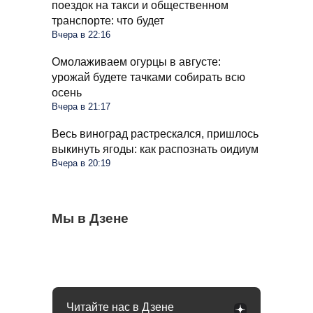
поездок на такси и общественном
транспорте: что будет
Вчера в 22:16
Омолаживаем огурцы в августе:
урожай будете тачками собирать всю
осень
Вчера в 21:17
Весь виноград растрескался, пришлось
выкинуть ягоды: как распознать оидиум
Вчера в 20:19
Семьи в России получат до 200 тысяч
Мы в Дзене
С 1 сентября россиян будут сажать и
Сосед со скандалом требует убрать доски
рублей: как оформить вылпаты
штрафовать за грибы: что нельзя
от забора: юридически он прав или нет
выносить и леса
Читайте нас в Дзене