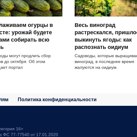
лаживаем огурцы в
Весь виноград
сте: урожай будете
растрескался, пришло
ами собирать всю
выкинуть ягоды: как
нь
распознать оидиум
оды могут продлить сбор
Садоводы, которые выращива
ов до октября. Об этом
виноград, в последнее время
ает портал
жалуются на оидиум.
лям
Политика конфиденциальности
тегория 16+
 ФС 77-77540 от 17.01.2020