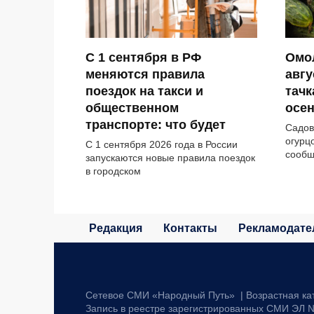
С 1 сентября в РФ
Омо
меняются правила
авгу
поездок на такси и
тачк
общественном
осе
транспорте: что будет
Садов
огурц
С 1 сентября 2026 года в России
сообщ
запускаются новые правила поездок
в городском
Редакция
Контакты
Рекламодате
Сетевое СМИ «Народный Путь» | Возрастная ка
Запись в реестре зарегистрированных СМИ ЭЛ №