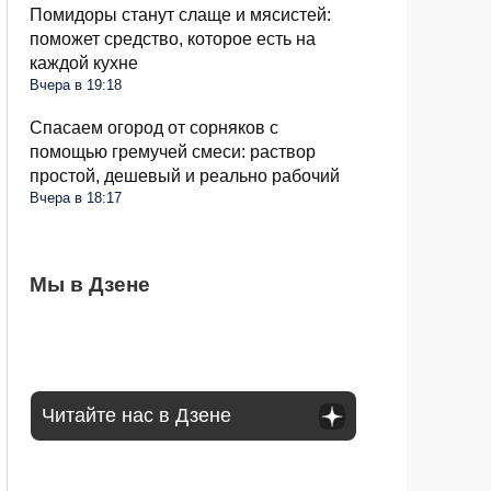
Помидоры станут слаще и мясистей:
поможет средство, которое есть на
каждой кухне
Вчера в 19:18
Спасаем огород от сорняков с
помощью гремучей смеси: раствор
простой, дешевый и реально рабочий
Вчера в 18:17
Сосед со скандалом требует убрать доски
Мы в Дзене
Какое общение с гаишником неминуемо
Может ли пассажир с верхней полки
от забора: юридически он прав или нет
приведет к конфликту: рассказал юрист
сидеть на нижней: в РЖД дали четкий
ответ
Читайте нас в Дзене