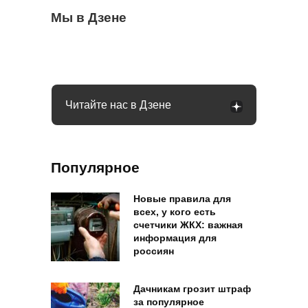
Когда можно выезжать на пешеходный
Мы в Дзене
Бывший продавец выдала уловки
Семьи в России получат до 200 тысяч
переход, а когда нужно ждать: что говорит
«Магнита» и «Пятерочки»: сети всегда
рублей: как оформить вылпаты
закон
обманывают покупателей
Читайте нас в Дзене
Популярное
Новые правила для
всех, у кого есть
счетчики ЖКХ: важная
информация для
россиян
Дачникам грозит штраф
за популярное