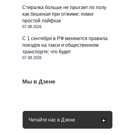
Стиралка больше не прыгает по полу
как бешеная при отжиме: помог
простой лайфхак
07.08.2026
С 1 сентября в РФ меняются правила
поездок на такси и общественном
транспорте: что будет
07.08.2026
Когда можно выезжать на пешеходный
Мы в Дзене
Бывший продавец выдала уловки
Семьи в России получат до 200 тысяч
переход, а когда нужно ждать: что говорит
«Магнита» и «Пятерочки»: сети всегда
рублей: как оформить вылпаты
закон
обманывают покупателей
Читайте нас в Дзене