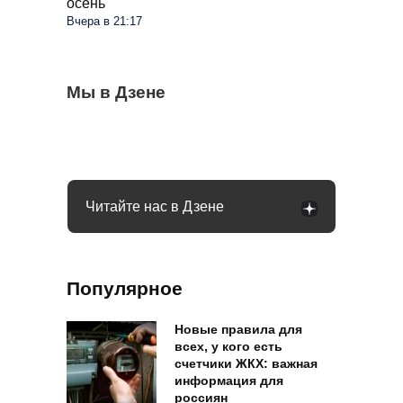
осень
Вчера в 21:17
Бывший продавец выдала уловки
Мы в Дзене
Семьи в России получат до 200 тысяч
С 1 сентября россиян будут сажать и
«Магнита» и «Пятерочки»: сети всегда
рублей: как оформить вылпаты
штрафовать за грибы: что нельзя
обманывают покупателей
выносить и леса
Читайте нас в Дзене
Популярное
Новые правила для
всех, у кого есть
счетчики ЖКХ: важная
информация для
россиян