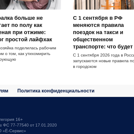
алка больше не
С 1 сентября в РФ
ает по полу как
меняются правила
ная при отжиме:
поездок на такси и
г простой лайфхак
общественном
транспорте: что будет
озяйка поделилась рабочим
ом о том, как утихомирить
С 1 сентября 2026 года в Росс
ирующую
запускаются новые правила п
в городском
лям
Политика конфиденциальности
тегория 16+
 ФС 77-77540 от 17.01.2020
О «Ё-Сервис»