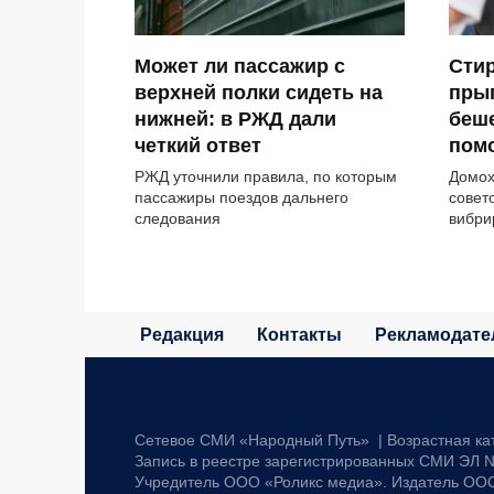
Может ли пассажир с
Стир
верхней полки сидеть на
прыг
нижней: в РЖД дали
беше
четкий ответ
помо
РЖД уточнили правила, по которым
Домох
пассажиры поездов дальнего
совет
следования
вибр
Редакция
Контакты
Рекламодате
Сетевое СМИ «Народный Путь» | Возрастная ка
Запись в реестре зарегистрированных СМИ ЭЛ №
Учредитель ООО «Роликс медиа». Издатель ОО