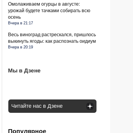
Омолаживаем огурцы в августе:
урожай будете тачками собирать всю
осень
Вчера в 21:17
Весь виноград растрескался, пришлось
выкинуть ягоды: как распознать оидиум
Вчера в 20:19
Семьи в России получат до 200 тысяч
Мы в Дзене
С 1 сентября россиян будут сажать и
Сосед со скандалом требует убрать доски
рублей: как оформить вылпаты
штрафовать за грибы: что нельзя
от забора: юридически он прав или нет
выносить и леса
Читайте нас в Дзене
Популярное