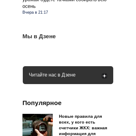
осень
Вчера в 21:17
Бывший продавец выдала уловки
Мы в Дзене
Семьи в России получат до 200 тысяч
С 1 сентября россиян будут сажать и
«Магнита» и «Пятерочки»: сети всегда
рублей: как оформить вылпаты
штрафовать за грибы: что нельзя
обманывают покупателей
выносить и леса
Читайте нас в Дзене
Популярное
Новые правила для
всех, у кого есть
счетчики ЖКХ: важная
информация для