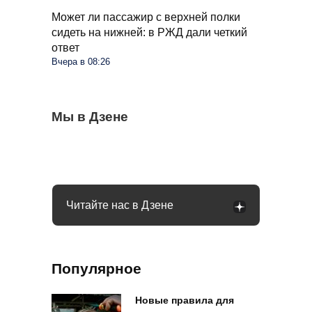
Может ли пассажир с верхней полки
сидеть на нижней: в РЖД дали четкий
ответ
Вчера в 08:26
Что изменится в жизни россиян с
Мы в Дзене
Муравьев и след простынет через 4 дня:
Когда можно выезжать на пешеходный
введением цифрового рубля: рассказала
поможет простой флакон из аптеки
переход, а когда нужно ждать: что говорит
Набиуллина
закон
Читайте нас в Дзене
Популярное
Новые правила для