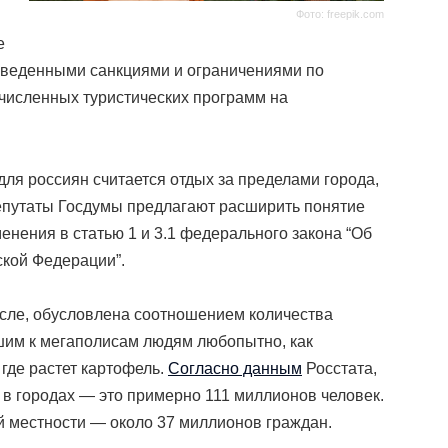
Фото: freepik.com
е
 введенными санкциями и ограничениями по
очисленных туристических программ на
ля россиян считается отдых за пределами города,
депутаты Госдумы предлагают расширить понятие
менения в статью 1 и 3.1 федерального закона “
Об
ской Федерации”.
числе, обусловлена соотношением количества
шим к мегаполисам людям любопытно, как
 где растет картофель.
Согласно данным
Росстата,
 в городах — это примерно 111 миллионов человек.
й местности — около 37 миллионов граждан.