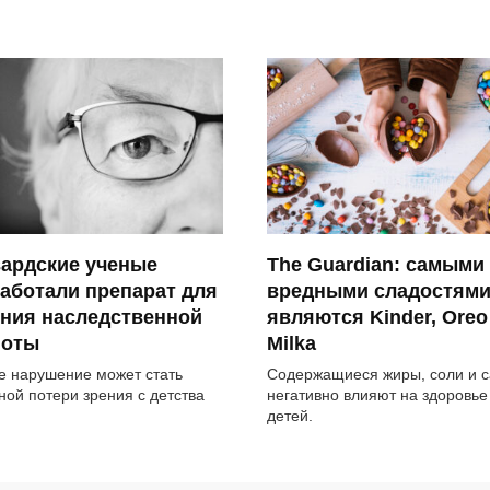
вардские ученые
The Guardian: самыми
аботали препарат для
вредными сладостям
ения наследственной
являются Kinder, Oreo
поты
Milka
е нарушение может стать
Содержащиеся жиры, соли и с
ной потери зрения с детства
негативно влияют на здоровье
детей.