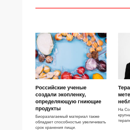
Российские ученые
Тера
создали экопленку,
мет
определяющую гниющие
небл
продукты
На Со
крупн
Биоразлагаемый материал также
терап
обладает способностью увеличивать
срок хранения пищи.