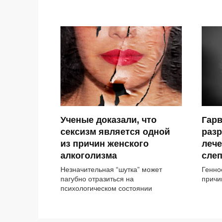
Ученые доказали, что
Гар
сексизм является одной
разр
из причин женского
леч
алкоголизма
сле
Незначительная “шутка” может
Генно
пагубно отразиться на
причи
психологическом состоянии