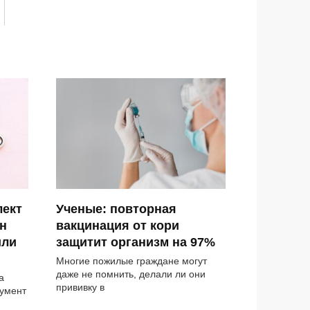
лект
Ученые: повторная
н
вакцинация от кори
или
защитит организм на 97%
Многие пожилые граждане могут
даже не помнить, делали ли они
а
прививку в
румент