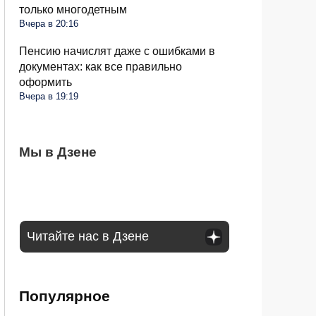
только многодетным
Вчера в 20:16
Пенсию начислят даже с ошибками в
документах: как все правильно
оформить
Вчера в 19:19
Гаишник попросил «дунуть» в трубочку:
Мы в Дзене
Плацкарты в РЖД теперь другие: что
В РФ меняется система блокировки
как правильно ответить, чтобы не
изменилось в поездах
банковских счетов: чего теперь ждать
подставиться
Читайте нас в Дзене
Популярное