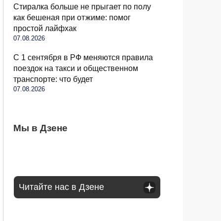
Стиралка больше не прыгает по полу
как бешеная при отжиме: помог
простой лайфхак
07.08.2026
С 1 сентября в РФ меняются правила
поездок на такси и общественном
транспорте: что будет
07.08.2026
Когда можно выезжать на пешеходный
Мы в Дзене
Бывший продавец выдала уловки
Семьи в России получат до 200 тысяч
переход, а когда нужно ждать: что говорит
«Магнита» и «Пятерочки»: сети всегда
рублей: как оформить вылпаты
закон
обманывают покупателей
Читайте нас в Дзене