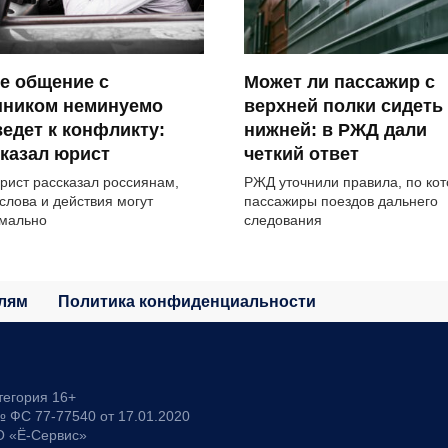
е общение с
Может ли пассажир с
шником неминуемо
верхней полки сидеть
едет к конфликту:
нижней: в РЖД дали
казал юрист
четкий ответ
рист рассказал россиянам,
РЖД уточнили правила, по ко
 слова и действия могут
пассажиры поездов дальнего
мально
следования
лям
Политика конфиденциальности
тегория 16+
 ФС 77-77540 от 17.01.2020
О «Ё-Сервис»