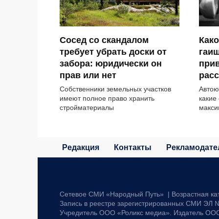
Сосед со скандалом
Како
требует убрать доски от
гаи
забора: юридически он
прив
прав или нет
расс
Собственники земельных участков
Автою
имеют полное право хранить
какие
стройматериалы
макси
Редакция
Контакты
Рекламодате
Сетевое СМИ «Народный Путь» | Возрастная ка
Запись в реестре зарегистрированных СМИ ЭЛ №
Учредитель ООО «Роликс медиа». Издатель ОО