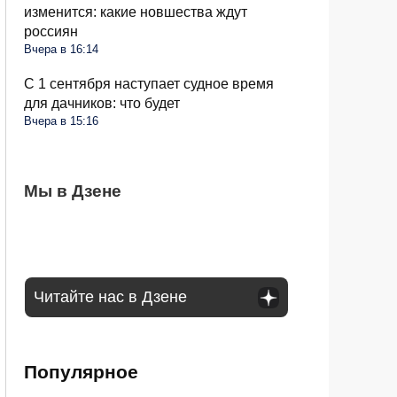
изменится: какие новшества ждут
россиян
Вчера в 16:14
С 1 сентября наступает судное время
для дачников: что будет
Вчера в 15:16
Для СНТ введут единый тариф на
Мы в Дзене
Правила для пассажиров автобусов будут
Мошенники плотно взялись за
электричество: ФАС выступила с
другие: каких изменений ждать 1
пенсионеров: раскрыта новая схема
инициативой
сентября
обмана
Читайте нас в Дзене
Популярное