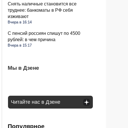
Снять наличные становится все
труднее: банкоматы в РФ себя
изживают
Вчера в 16:14
С пенсий россиян спишут по 4500
рублей: в чем причина
Вчера в 15:17
Чеснок безвкусный и легкий словно
Мы в Дзене
Очередные новшества при снятии
Водителей России ждут большие
бумага: вы совершили несколько ошибок
налички с середины августа: чего ждать
изменения в августе: запретят садиться
за руль
Читайте нас в Дзене
Популярное