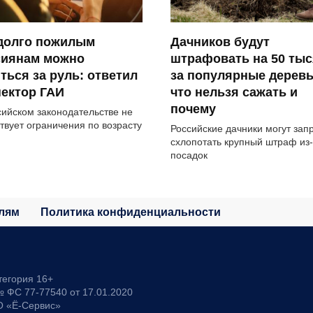
 долго пожилым
Дачников будут
сиянам можно
штрафовать на 50 тыс
ться за руль: ответил
за популярные деревь
ектор ГАИ
что нельзя сажать и
почему
сийском законодательстве не
твует ограничения по возрасту
Российские дачники могут зап
схлопотать крупный штраф из-
посадок
лям
Политика конфиденциальности
тегория 16+
 ФС 77-77540 от 17.01.2020
О «Ё-Сервис»