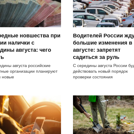
редные новшества при
Водителей России жд
ии налички с
большие изменения в
дины августа: чего
августе: запретят
ть
садиться за руль
едины августа российские
С середины августа России бу
тные организации планируют
действовать новый порядок
и новые
проверки состояния