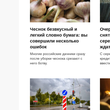
Чеснок безвкусный и
Оче
легкий словно бумага: вы
снят
совершили несколько
сере
ошибок
жда
Многие российские дачники сразу
С сер
после уборки чеснока срезают с
креди
него ботву.
ввест