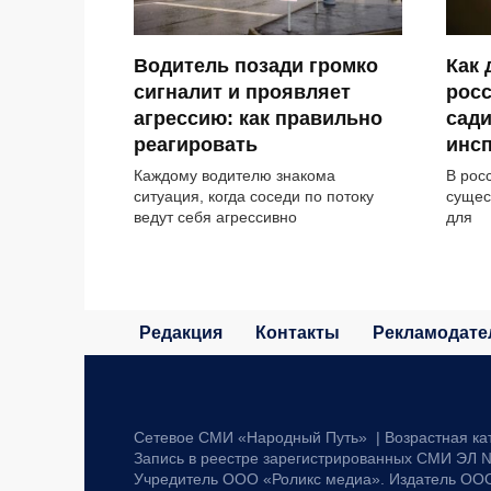
Водитель позади громко
Как
сигналит и проявляет
рос
агрессию: как правильно
сади
реагировать
инсп
Каждому водителю знакома
В рос
ситуация, когда соседи по потоку
сущес
ведут себя агрессивно
для
Редакция
Контакты
Рекламодате
Сетевое СМИ «Народный Путь» | Возрастная ка
Запись в реестре зарегистрированных СМИ ЭЛ №
Учредитель ООО «Роликс медиа». Издатель ОО