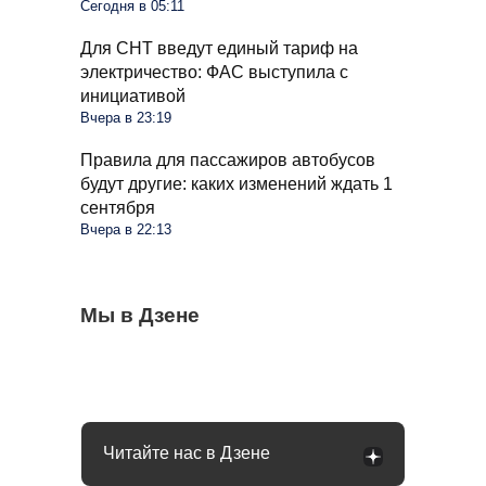
Сегодня в 05:11
Для СНТ введут единый тариф на
электричество: ФАС выступила с
инициативой
Вчера в 23:19
Правила для пассажиров автобусов
будут другие: каких изменений ждать 1
сентября
Вчера в 22:13
Самые безопасные и мясные сосиски в
Мы в Дзене
Гражданам начали отказывать в продаже
Через сколько дней после дождя идти в
магазине: на какие марки стоит обратить
продуктов на кассах: в чем дело
лес за грибами: что говорят опытные
внимание
грибники
Читайте нас в Дзене