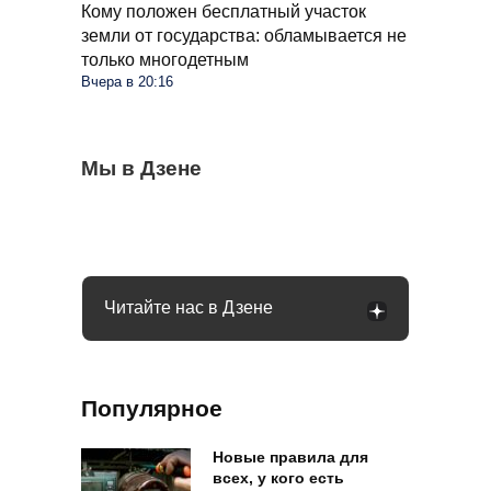
Кому положен бесплатный участок
земли от государства: обламывается не
только многодетным
Вчера в 20:16
Через сколько дней после дождя идти в
Мы в Дзене
Гаишник попросил «дунуть» в трубочку:
Плацкарты в РЖД теперь другие: что
лес за грибами: что говорят опытные
как правильно ответить, чтобы не
изменилось в поездах
грибники
подставиться
Читайте нас в Дзене
Популярное
Новые правила для
всех, у кого есть