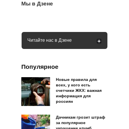
Сосед со скандалом требует убрать доски
Мы в Дзене
Какое общение с гаишником неминуемо
Может ли пассажир с верхней полки
от забора: юридически он прав или нет
приведет к конфликту: рассказал юрист
сидеть на нижней: в РЖД дали четкий
ответ
Читайте нас в Дзене
Популярное
Новые правила для
всех, у кого есть
счетчики ЖКХ: важная
информация для
россиян
Дачникам грозит штраф
за популярное
украшение клумб