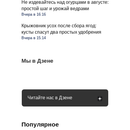
Не издевайтесь над огурцами в августе:
простой шаг и урожай ведрами
Вчера в 16:16
Крыжовник усох после сбора ягод:
кусты спасут два простых удобрения
Вчера в 15:14
Стиралка больше не прыгает по полу как
Мы в Дзене
С 1 сентября в РФ меняются правила
Омолаживаем огурцы в августе: урожай
бешеная при отжиме: помог простой
поездок на такси и общественном
будете тачками собирать всю осень
лайфхак
транспорте: что будет
Читайте нас в Дзене
Популярное