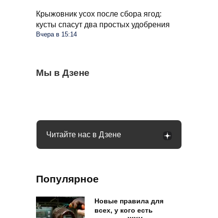
Крыжовник усох после сбора ягод:
кусты спасут два простых удобрения
Вчера в 15:14
Стиралка больше не прыгает по полу как
Мы в Дзене
С 1 сентября в РФ меняются правила
Омолаживаем огурцы в августе: урожай
бешеная при отжиме: помог простой
поездок на такси и общественном
будете тачками собирать всю осень
лайфхак
транспорте: что будет
Читайте нас в Дзене
Популярное
Новые правила для
всех, у кого есть