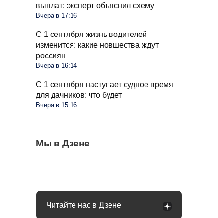
выплат: эксперт объяснил схему
Вчера в 17:16
С 1 сентября жизнь водителей
изменится: какие новшества ждут
россиян
Вчера в 16:14
С 1 сентября наступает судное время
для дачников: что будет
Вчера в 15:16
Для СНТ введут единый тариф на
Мы в Дзене
Правила для пассажиров автобусов будут
Мошенники плотно взялись за
электричество: ФАС выступила с
другие: каких изменений ждать 1
пенсионеров: раскрыта новая схема
инициативой
сентября
обмана
Читайте нас в Дзене