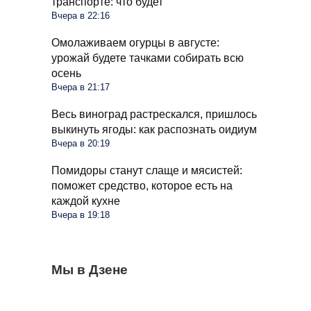
транспорте: что будет
Вчера в 22:16
Омолаживаем огурцы в августе:
урожай будете тачками собирать всю
осень
Вчера в 21:17
Весь виноград растрескался, пришлось
выкинуть ягоды: как распознать оидиум
Вчера в 20:19
Помидоры станут слаще и мясистей:
поможет средство, которое есть на
каждой кухне
Вчера в 19:18
С 1 сентября россиян будут сажать и
Мы в Дзене
Сосед со скандалом требует убрать доски
Какое общение с гаишником неминуемо
штрафовать за грибы: что нельзя
от забора: юридически он прав или нет
приведет к конфликту: рассказал юрист
выносить и леса