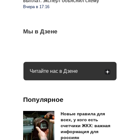
выплат: эксперт объяснил схему
Вчера в 17:16
В РФ меняется система блокировки
Мы в Дзене
Банкомат может не выдать деньги
Для СНТ введут единый тариф на
банковских счетов: чего теперь ждать
клиенту: в чем причина
электричество: ФАС выступила с
инициативой
Читайте нас в Дзене
Популярное
Новые правила для
всех, у кого есть
счетчики ЖКХ: важная
информация для
россиян