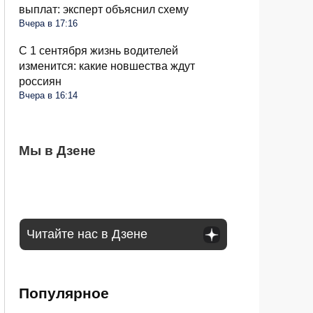
выплат: эксперт объяснил схему
Вчера в 17:16
С 1 сентября жизнь водителей
изменится: какие новшества ждут
россиян
Вчера в 16:14
Банкомат может не выдать деньги
Мы в Дзене
Для СНТ введут единый тариф на
Правила для пассажиров автобусов будут
клиенту: в чем причина
электричество: ФАС выступила с
другие: каких изменений ждать 1
инициативой
сентября
Читайте нас в Дзене
Популярное