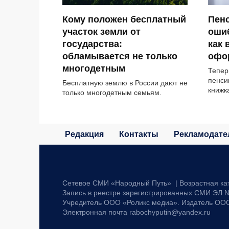
Кому положен бесплатный
Пенс
участок земли от
ошиб
государства:
как 
обламывается не только
офо
многодетным
Тепер
пенси
Бесплатную землю в России дают не
книжк
только многодетным семьям.
Редакция
Контакты
Рекламодате
Сетевое СМИ «Народный Путь» | Возрастная ка
Запись в реестре зарегистрированных СМИ ЭЛ №
Учредитель ООО «Роликс медиа». Издатель ОО
Электронная почта rabochyputin@yandex.ru