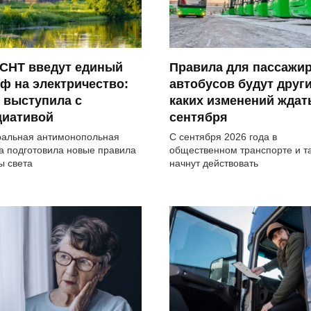
 СНТ введут единый
Правила для пассажи
ф на электричество:
автобусов будут други
 выступила с
каких изменений ждат
циативой
сентября
альная антимонопольная
С сентября 2026 года в
а подготовила новые правила
общественном транспорте и т
ы света
начнут действовать