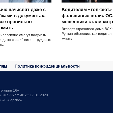
ию начислят даже с
Водителям «толкают»
ками в документах:
фальшивые полис ОС
все правильно
мошенники стали хитр
рмить
Эксперт страхового дома ВСК
Ручкин объяснил, как водител
ь россияне смогут получать
купить
и даже с ошибками в трудовых
ах.
лям
Политика конфиденциальности
тегория 16+
 ФС 77-77540 от 17.01.2020
О «Ё-Сервис»