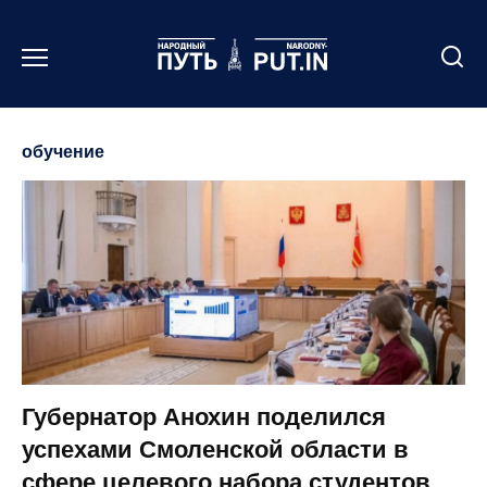
Перейти
к
содержанию
обучение
Губернатор Анохин поделился
успехами Смоленской области в
сфере целевого набора студентов