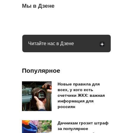
Когда можно выезжать на пешеходный
Мы в Дзене
Бывший продавец выдала уловки
Семьи в России получат до 200 тысяч
переход, а когда нужно ждать: что говорит
«Магнита» и «Пятерочки»: сети всегда
рублей: как оформить вылпаты
закон
обманывают покупателей
Читайте нас в Дзене
Популярное
Новые правила для
всех, у кого есть
счетчики ЖКХ: важная
информация для
россиян
Дачникам грозит штраф
за популярное