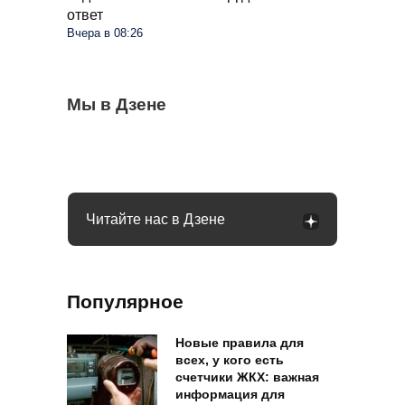
ответ
Вчера в 08:26
Что изменится в жизни россиян с
Мы в Дзене
Муравьев и след простынет через 4 дня:
Когда можно выезжать на пешеходный
введением цифрового рубля: рассказала
поможет простой флакон из аптеки
переход, а когда нужно ждать: что говорит
Набиуллина
закон
Читайте нас в Дзене
Популярное
Новые правила для
всех, у кого есть
счетчики ЖКХ: важная
информация для