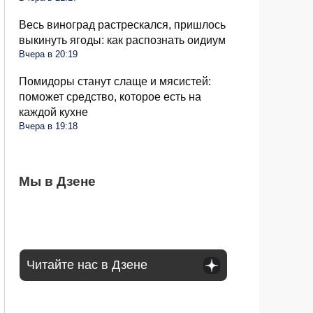
Весь виноград растрескался, пришлось
выкинуть ягоды: как распознать оидиум
Вчера в 20:19
Помидоры станут слаще и мясистей:
поможет средство, которое есть на
каждой кухне
Вчера в 19:18
С 1 сентября россиян будут сажать и
Мы в Дзене
Сосед со скандалом требует убрать доски
Какое общение с гаишником неминуемо
штрафовать за грибы: что нельзя
от забора: юридически он прав или нет
приведет к конфликту: рассказал юрист
выносить и леса
Читайте нас в Дзене