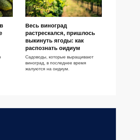
в
Весь виноград
е
растрескался, пришлось
выкинуть ягоды: как
распознать оидиум
р
Садоводы, которые выращивают
виноград, в последнее время
жалуются на оидиум.