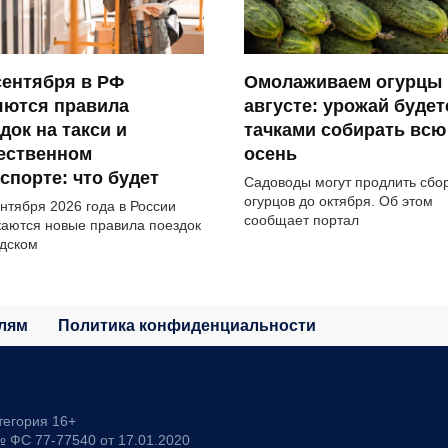
сентября в РФ
Омолаживаем огурцы 
яются правила
августе: урожай будет
док на такси и
тачками собирать всю
ественном
осень
спорте: что будет
Садоводы могут продлить сбо
огурцов до октября. Об этом
ентября 2026 года в России
сообщает портал
каются новые правила поездок
одском
лям
Политика конфиденциальности
тегория 16+
 ФС 77-77540 от 17.01.2020