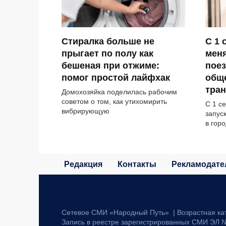
Стиралка больше не
С 1 
прыгает по полу как
мен
бешеная при отжиме:
поез
помог простой лайфхак
общ
тран
Домохозяйка поделилась рабочим
советом о том, как утихомирить
С 1 с
вибрирующую
запус
в гор
Редакция
Контакты
Рекламодате
Сетевое СМИ «Народный Путь» | Возрастная ка
Запись в реестре зарегистрированных СМИ ЭЛ №