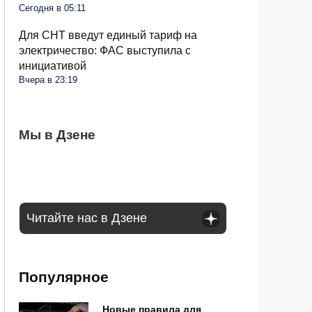
Сегодня в 05:11
Для СНТ введут единый тариф на
электричество: ФАС выступила с
инициативой
Вчера в 23:19
Самые безопасные и мясные сосиски в
Мы в Дзене
Гражданам начали отказывать в продаже
Через сколько дней после дождя идти в
магазине: на какие марки стоит обратить
продуктов на кассах: в чем дело
лес за грибами: что говорят опытные
внимание
грибники
Читайте нас в Дзене
Популярное
Новые правила для