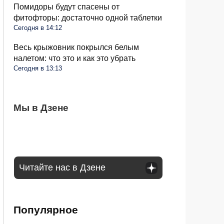
Помидоры будут спасены от
фитофторы: достаточно одной таблетки
Сегодня в 14:12
Весь крыжовник покрылся белым
налетом: что это и как это убрать
Сегодня в 13:13
Водителей России ждут большие
Мы в Дзене
Россияне могут получить подарок к
Водитель позади громко сигналит и
изменения в августе: запретят садиться
Новому году: гражданам предложили 13-
проявляет агрессию: как правильно
за руль
ю пенсию
реагировать
Читайте нас в Дзене
Популярное