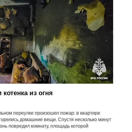
котенка из огня
альном переулке произошел пожар: в квартире
горелись домашние вещи. Спустя несколько минут
онь повредил комнату, площадь которой