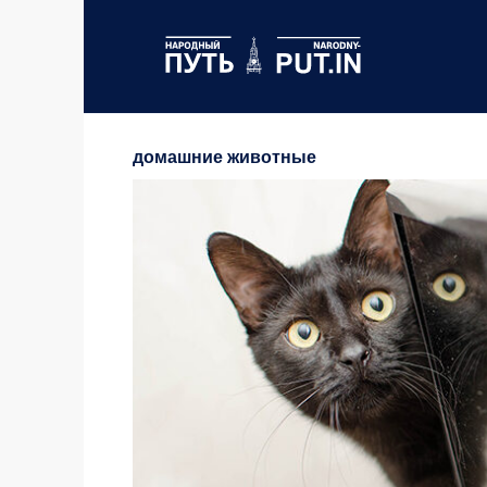
Перейти
к
содержанию
домашние животные