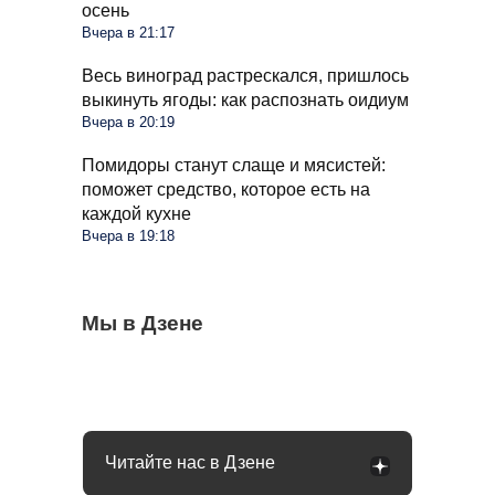
осень
Вчера в 21:17
Весь виноград растрескался, пришлось
выкинуть ягоды: как распознать оидиум
Вчера в 20:19
Помидоры станут слаще и мясистей:
поможет средство, которое есть на
каждой кухне
Вчера в 19:18
С 1 сентября россиян будут сажать и
Мы в Дзене
Сосед со скандалом требует убрать доски
Какое общение с гаишником неминуемо
штрафовать за грибы: что нельзя
от забора: юридически он прав или нет
приведет к конфликту: рассказал юрист
выносить и леса
Читайте нас в Дзене