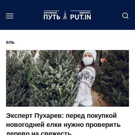
Перейти
к
содержанию
ель
Эксперт Пухарев: перед покупкой
новогодней елки нужно проверить
дерево на свежесть