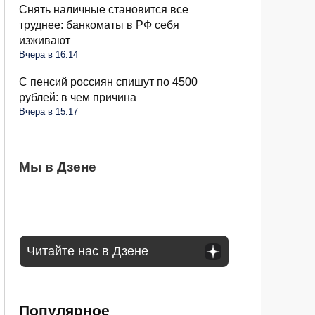
Снять наличные становится все
труднее: банкоматы в РФ себя
изживают
Вчера в 16:14
С пенсий россиян спишут по 4500
рублей: в чем причина
Вчера в 15:17
Чеснок безвкусный и легкий словно
Мы в Дзене
Очередные новшества при снятии
Водителей России ждут большие
бумага: вы совершили несколько ошибок
налички с середины августа: чего ждать
изменения в августе: запретят садиться
за руль
Читайте нас в Дзене
Популярное