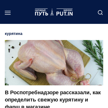
Перейти
к
содержанию
курятина
В Роспотребнадзоре рассказали, как
определить свежую курятину и
фарш в магазине