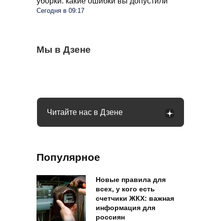
уборки: какие ошибки вы допустили
Сегодня в 09:17
Розы покрылись пятнами в августе:
Мы в Дзене
Не издевайтесь над огурцами в августе:
Крыжовник усох после сбора ягод: кусты
принимаем меры, чтобы не потерять
простой шаг и урожай ведрами
спасут два простых удобрения
кусты
Читайте нас в Дзене
Популярное
Новые правила для
всех, у кого есть
счетчики ЖКХ: важная
информация для
россиян