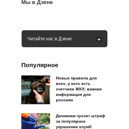
Выгребная яма будет наполняться
Мы в Дзене
МФЦ в РФ ввели новые правила для
Гаишник остановил, а права остались
медленно: просто посадите рядом
пенсионеров: теперь все по-другому
дома: как выйти сухим из воды
нужное дерево
Читайте нас в Дзене
Популярное
Новые правила для
всех, у кого есть
счетчики ЖКХ: важная
информация для
россиян
Дачникам грозит штраф
за популярное
украшение клумб